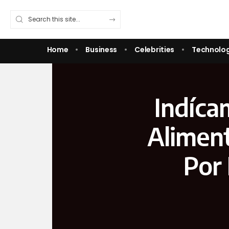
Home
Business
Celebrities
Technolo
Indíca
Alimen
Por