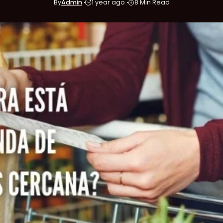
By
Admin
1 year ago
8 Min Read