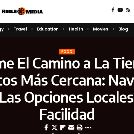
gy
Travel
Education
Health
Movies
Blog
FOOD
me El Camino a La Ti
tos Más Cercana: Na
 Las Opciones Locales
Facilidad