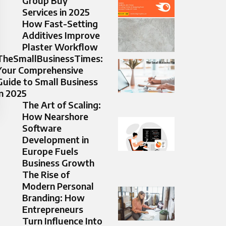
Group Buy
Services in 2025
How Fast-Setting
Additives Improve
Plaster Workflow
TheSmallBusinessTimes:
Your Comprehensive
Guide to Small Business
in 2025
The Art of Scaling:
How Nearshore
Software
Development in
Europe Fuels
Business Growth
The Rise of
Modern Personal
Branding: How
Entrepreneurs
Turn Influence Into